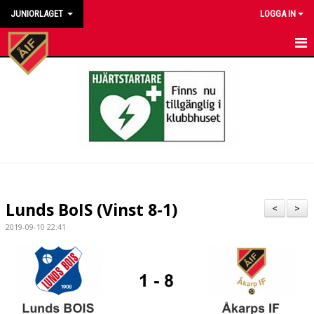
JUNIORLAGET
LOGGA IN
HEM
NYHETER
KALENDER
MATCHER
TRUPPEN
Lunds BoIS (Vinst 8-1)
<
>
BILDGALLERI
2019-09-10 22:41
DOKUMENT
KONTAKT