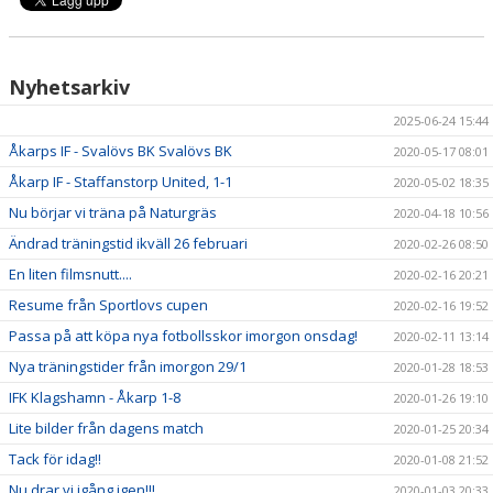
Nyhetsarkiv
2025-06-24 15:44
Åkarps IF - Svalövs BK Svalövs BK
2020-05-17 08:01
Åkarp IF - Staffanstorp United, 1-1
2020-05-02 18:35
Nu börjar vi träna på Naturgräs
2020-04-18 10:56
Ändrad träningstid ikväll 26 februari
2020-02-26 08:50
En liten filmsnutt....
2020-02-16 20:21
Resume från Sportlovs cupen
2020-02-16 19:52
Passa på att köpa nya fotbollsskor imorgon onsdag!
2020-02-11 13:14
Nya träningstider från imorgon 29/1
2020-01-28 18:53
IFK Klagshamn - Åkarp 1-8
2020-01-26 19:10
Lite bilder från dagens match
2020-01-25 20:34
Tack för idag!!
2020-01-08 21:52
Nu drar vi igång igen!!!
2020-01-03 20:33