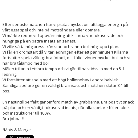
Efter senaste matchen har vi pratat mycket om att lägga energin på
vårt eget spel och inte på motståndare eller domare.
Vi märkte redan vid uppvärmning att killarna var fokuserade och
hungriga på en bättre insats än senast.
Vi ville sätta hög press från start och vinna boll högt upp i plan.
Vi får en drömstart då vi tar ledningen efter ett par minuter! Killarna
fortsätter spela väldigt bra fotboll, mittfältet vinner mycket boll och vi
har bra tålamod med boll.
Målen trillar in i ett bra tempo och vi går till halvtidsvila med en 5-1
ledning.
Vi fortsätter att spela med ett högt bollinnehav i andra halvlek.
Samtliga spelare gör en väldigt bra insats och matchen slutar 8-1 till
oss.
En nästintill perfekt genomförd match av grabbarna. Bra positivt snack
på plan och en väldigt fokuserad insats, där alla spelare följer taktik
och instruktioner till 100%.
Bra jobbat!!
/Mats & Mange