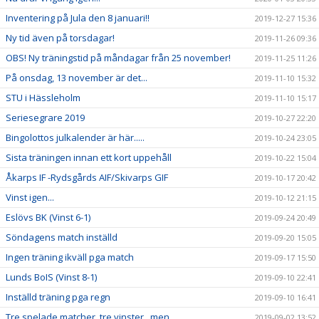
Inventering på Jula den 8 januari!!
2019-12-27 15:36
Ny tid även på torsdagar!
2019-11-26 09:36
OBS! Ny träningstid på måndagar från 25 november!
2019-11-25 11:26
På onsdag, 13 november är det...
2019-11-10 15:32
STU i Hässleholm
2019-11-10 15:17
Seriesegrare 2019
2019-10-27 22:20
Bingolottos julkalender är här.....
2019-10-24 23:05
Sista träningen innan ett kort uppehåll
2019-10-22 15:04
Åkarps IF -Rydsgårds AIF/Skivarps GIF
2019-10-17 20:42
Vinst igen...
2019-10-12 21:15
Eslövs BK (Vinst 6-1)
2019-09-24 20:49
Söndagens match inställd
2019-09-20 15:05
Ingen träning ikväll pga match
2019-09-17 15:50
Lunds BoIS (Vinst 8-1)
2019-09-10 22:41
Inställd träning pga regn
2019-09-10 16:41
Tre spelade matcher, tre vinster...men
2019-09-02 13:52