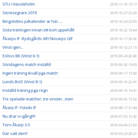
STU i Hässleholm
2019-11-10 15:17
Seriesegrare 2019
2019-10-27 22:20
Bingolottos julkalender är här.....
2019-10-24 23:05
Sista träningen innan ett kort uppehåll
2019-10-22 15:04
Åkarps IF -Rydsgårds AIF/Skivarps GIF
2019-10-17 20:42
Vinst igen...
2019-10-12 21:15
Eslövs BK (Vinst 6-1)
2019-09-24 20:49
Söndagens match inställd
2019-09-20 15:05
Ingen träning ikväll pga match
2019-09-17 15:50
Lunds BoIS (Vinst 8-1)
2019-09-10 22:41
Inställd träning pga regn
2019-09-10 16:41
Tre spelade matcher, tre vinster...men
2019-09-02 13:52
Åkarp IF -Ystads IF
2019-08-17 21:44
Nu drar vi igång!!!!
2019-07-25 12:42
Torn-Åkarp 3-5
2019-06-06 21:03
Där satt den!!
2019-05-25 20:21