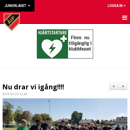
JUNIORLAGET
LOGGA IN
HEM
NYHETER
KALENDER
MATCHER
TRUPPEN
Nu drar vi igång!!!!
<
>
BILDGALLERI
2019-07-25 12:42
DOKUMENT
KONTAKT