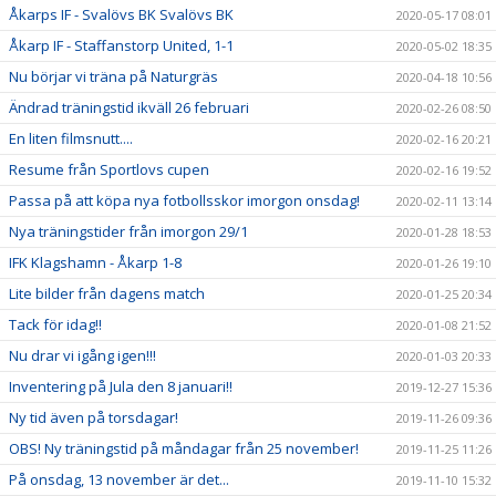
Åkarps IF - Svalövs BK Svalövs BK
2020-05-17 08:01
Åkarp IF - Staffanstorp United, 1-1
2020-05-02 18:35
Nu börjar vi träna på Naturgräs
2020-04-18 10:56
Ändrad träningstid ikväll 26 februari
2020-02-26 08:50
En liten filmsnutt....
2020-02-16 20:21
Resume från Sportlovs cupen
2020-02-16 19:52
Passa på att köpa nya fotbollsskor imorgon onsdag!
2020-02-11 13:14
Nya träningstider från imorgon 29/1
2020-01-28 18:53
IFK Klagshamn - Åkarp 1-8
2020-01-26 19:10
Lite bilder från dagens match
2020-01-25 20:34
Tack för idag!!
2020-01-08 21:52
Nu drar vi igång igen!!!
2020-01-03 20:33
Inventering på Jula den 8 januari!!
2019-12-27 15:36
Ny tid även på torsdagar!
2019-11-26 09:36
OBS! Ny träningstid på måndagar från 25 november!
2019-11-25 11:26
På onsdag, 13 november är det...
2019-11-10 15:32