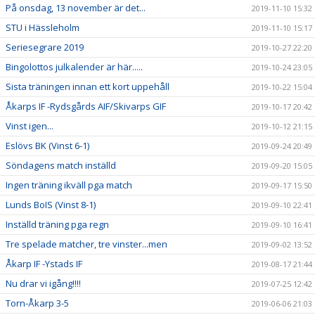
På onsdag, 13 november är det...
2019-11-10 15:32
STU i Hässleholm
2019-11-10 15:17
Seriesegrare 2019
2019-10-27 22:20
Bingolottos julkalender är här.....
2019-10-24 23:05
Sista träningen innan ett kort uppehåll
2019-10-22 15:04
Åkarps IF -Rydsgårds AIF/Skivarps GIF
2019-10-17 20:42
Vinst igen...
2019-10-12 21:15
Eslövs BK (Vinst 6-1)
2019-09-24 20:49
Söndagens match inställd
2019-09-20 15:05
Ingen träning ikväll pga match
2019-09-17 15:50
Lunds BoIS (Vinst 8-1)
2019-09-10 22:41
Inställd träning pga regn
2019-09-10 16:41
Tre spelade matcher, tre vinster...men
2019-09-02 13:52
Åkarp IF -Ystads IF
2019-08-17 21:44
Nu drar vi igång!!!!
2019-07-25 12:42
Torn-Åkarp 3-5
2019-06-06 21:03