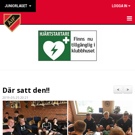
JUNIORLAGET
LOGGA IN
HEM
NYHETER
KALENDER
MATCHER
TRUPPEN
Där satt den!!
<
>
BILDGALLERI
2019-05-25 20:21
DOKUMENT
KONTAKT