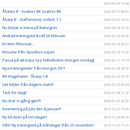
2025-06-24 15:44
Åkarps IF - Svalövs BK Svalövs BK
2020-05-17 08:01
Åkarp IF - Staffanstorp United, 1-1
2020-05-02 18:35
Nu börjar vi träna på Naturgräs
2020-04-18 10:56
Ändrad träningstid ikväll 26 februari
2020-02-26 08:50
En liten filmsnutt....
2020-02-16 20:21
Resume från Sportlovs cupen
2020-02-16 19:52
Passa på att köpa nya fotbollsskor imorgon onsdag!
2020-02-11 13:14
Nya träningstider från imorgon 29/1
2020-01-28 18:53
IFK Klagshamn - Åkarp 1-8
2020-01-26 19:10
Lite bilder från dagens match
2020-01-25 20:34
Tack för idag!!
2020-01-08 21:52
Nu drar vi igång igen!!!
2020-01-03 20:33
Inventering på Jula den 8 januari!!
2019-12-27 15:36
Ny tid även på torsdagar!
2019-11-26 09:36
OBS! Ny träningstid på måndagar från 25 november!
2019-11-25 11:26