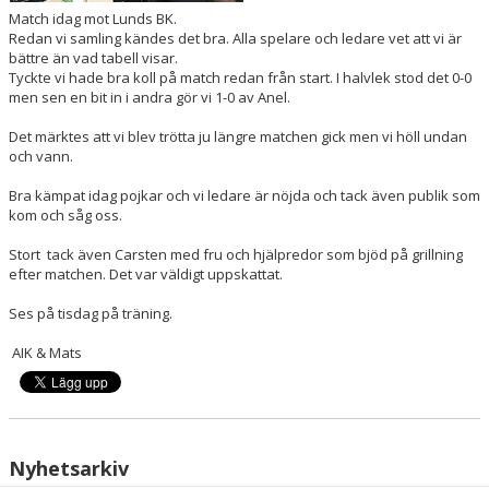
Match idag mot Lunds BK.
Redan vi samling kändes det bra. Alla spelare och ledare vet att vi är
bättre än vad tabell visar.
Tyckte vi hade bra koll på match redan från start. I halvlek stod det 0-0
men sen en bit in i andra gör vi 1-0 av Anel.
Det märktes att vi blev trötta ju längre matchen gick men vi höll undan
och vann.
Bra kämpat idag pojkar och vi ledare är nöjda och tack även publik som
kom och såg oss.
Stort tack även Carsten med fru och hjälpredor som bjöd på grillning
efter matchen. Det var väldigt uppskattat.
Ses på tisdag på träning.
AIK & Mats
Nyhetsarkiv