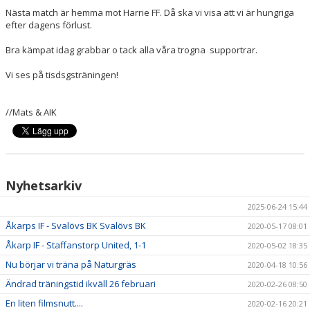
Nästa match är hemma mot Harrie FF. Då ska vi visa att vi är hungriga
efter dagens förlust.
Bra kämpat idag grabbar o tack alla våra trogna supportrar.
Vi ses på tisdsgsträningen!
//Mats & AIK
Nyhetsarkiv
2025-06-24 15:44
Åkarps IF - Svalövs BK Svalövs BK
2020-05-17 08:01
Åkarp IF - Staffanstorp United, 1-1
2020-05-02 18:35
Nu börjar vi träna på Naturgräs
2020-04-18 10:56
Ändrad träningstid ikväll 26 februari
2020-02-26 08:50
En liten filmsnutt....
2020-02-16 20:21