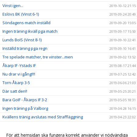
Vinst igen...
2019-10-12 21:15
Eslövs BK (Vinst 6-1)
2019-09-24 20:49
Söndagens match inställd
2019-09-20 15:05
Ingen träning ikväll pga match
2019-09-17 15:50
Lunds BoIS (Vinst 8-1)
2019-09-10 22:41
Inställd träning pga regn
2019-09-10 16:41
Tre spelade matcher, tre vinster...men
2019-09-02 13:52
Åkarp IF -Ystads IF
2019-08-17 21:44
Nu drar vi igång!!!!
2019-07-25 12:42
Torn-Åkarp 3-5
2019-06-06 21:03
Där satt den!!
2019-05-25 20:21
Bara GoIF - Åkarps IF 3-2
2019-05-05 18:31
Ingen träning på Valborg
2019-04-28 16:15
Kvällens tränig avslutas med Straffläggning
2019-04-23 22:02
Sju tappra krigare trotsar blåsten
2019-04-23 21:07
Match mot Lödde
2019-04-23 18:13
För att hemsidan ska fungera korrekt använder vi nödvändiga