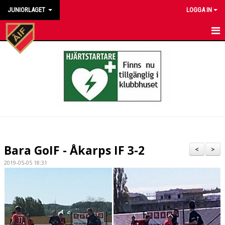
JUNIORLAGET
LOGGA IN
HEM
NYHETER
KALENDER
MATCHER
TRUPPEN
Bara GoIF - Åkarps IF 3-2
<
>
BILDGALLERI
2019-05-05 18:31
DOKUMENT
KONTAKT