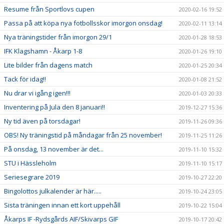
Resume från Sportlovs cupen
2020-02-16 19:52
Passa på att köpa nya fotbollsskor imorgon onsdag!
2020-02-11 13:14
Nya träningstider från imorgon 29/1
2020-01-28 18:53
IFK Klagshamn - Åkarp 1-8
2020-01-26 19:10
Lite bilder från dagens match
2020-01-25 20:34
Tack för idag!!
2020-01-08 21:52
Nu drar vi igång igen!!!
2020-01-03 20:33
Inventering på Jula den 8 januari!!
2019-12-27 15:36
Ny tid även på torsdagar!
2019-11-26 09:36
OBS! Ny träningstid på måndagar från 25 november!
2019-11-25 11:26
På onsdag, 13 november är det...
2019-11-10 15:32
STU i Hässleholm
2019-11-10 15:17
Seriesegrare 2019
2019-10-27 22:20
Bingolottos julkalender är här.....
2019-10-24 23:05
Sista träningen innan ett kort uppehåll
2019-10-22 15:04
Åkarps IF -Rydsgårds AIF/Skivarps GIF
2019-10-17 20:42