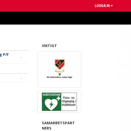
LOGGA IN
VIKTIGT
g P/F
-
-
SAMARBETSPART
NERS