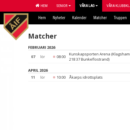
HEM
SENIOR
VÅRA LAG
VÅRA KLUBBKL
Hem
Nyheter
Kalender
Matcher
Truppen
Matcher
FEBRUARI 2026
Kunskapsporten Arena (Klagsham
07
lör
08:00
218 37 Bunkeflostrand)
APRIL 2026
11
lör
10:00
Åkarps idrottsplats