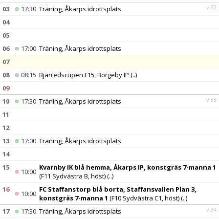
v.32
03
17:30
Träning, Åkarps idrottsplats
04
05
06
17:00
Träning, Åkarps idrottsplats
07
08
08:15
Bjärredscupen F15, Borgeby IP
(..)
09
v.33
10
17:30
Träning, Åkarps idrottsplats
11
12
13
17:00
Träning, Åkarps idrottsplats
14
15
Kvarnby IK blå hemma, Åkarps IP, konstgräs 7-manna 1
10:00
(F11 Sydvästra B, höst)
(..)
16
FC Staffanstorp blå borta, Staffansvallen Plan 3,
10:00
konstgräs 7-manna 1
(F10 Sydvästra C1, höst)
(..)
v.34
17
17:30
Träning, Åkarps idrottsplats