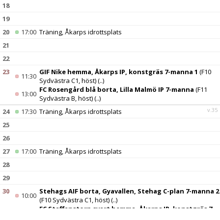
18
19
20
17:00
Träning, Åkarps idrottsplats
21
22
23
GIF Nike hemma, Åkarps IP, konstgräs 7-manna 1
(F10
11:30
Sydvästra C1, höst)
(..)
FC Rosengård blå borta, Lilla Malmö IP 7-manna
(F11
13:00
Sydvästra B, höst)
(..)
v.35
24
17:30
Träning, Åkarps idrottsplats
25
26
27
17:00
Träning, Åkarps idrottsplats
28
29
30
Stehags AIF borta, Gyavallen, Stehag C-plan 7-manna 2
10:00
(F10 Sydvästra C1, höst)
(..)
FC Staffanstorp svart hemma, Åkarps IP, konstgräs 7-
10:00
manna 1
(F11 Sydvästra B, höst)
(..)