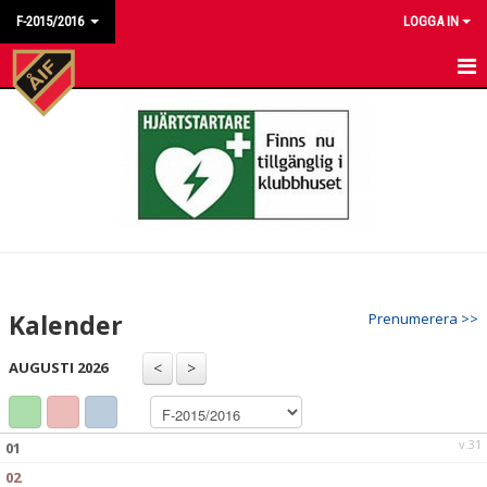
F-2015/2016
LOGGA IN
HEM
NYHETER
KALENDER
MATCHER
TRUPPEN
Kalender
Prenumerera >>
BILDGALLERI
AUGUSTI 2026
DOKUMENT
KONTAKT
v.31
01
02