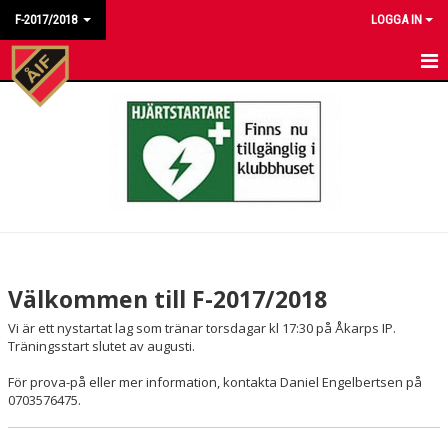
F-2017/2018
LOGGA IN
HEM
NYHETER
KALENDER
MATCHER
TRUPPEN
Välkommen till F-2017/2018
BILDGALLERI
Vi är ett nystartat lag som tränar torsdagar kl 17:30 på Åkarps IP.
Träningsstart slutet av augusti.
DOKUMENT
För prova-på eller mer information, kontakta Daniel Engelbertsen på
0703576475.
KONTAKT