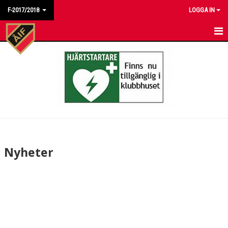
F-2017/2018
LOGGA IN
HEM
NYHETER
KALENDER
MATCHER
TRUPPEN
Nyheter
BILDGALLERI
DOKUMENT
KONTAKT