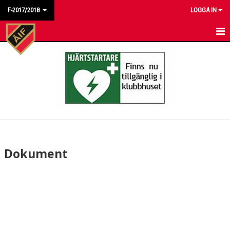
F-2017/2018
LOGGA IN
HEM
NYHETER
KALENDER
MATCHER
TRUPPEN
Dokument
BILDGALLERI
DOKUMENT
KONTAKT