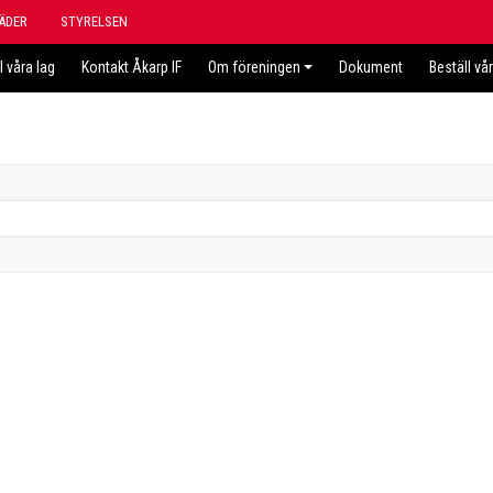
ÄDER
STYRELSEN
l våra lag
Kontakt Åkarp IF
Om föreningen
Dokument
Beställ vå