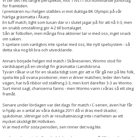
Vi ser det i ett längre perspektiv, mot 11vs11 och kommande juniorlag
för framtiden.
I premiären nu i helgen ställdes vi mot duktiga BK Olympic på vår
härliga gräsmatta i Åkarp.
En tuff match, tight som tusan där vi i slutet jagar på för att nå 3-3, men
en snabb omställning gör 4-2 till bortalaget.
Sån är fotbollen, men många fina aktioner tar vi med oss, inget snack
om saken.
5 spelare som vanligtvis inte spelar med oss, lite nytt spelsystem - så
detta ska nog bli bra och utvecklande.
Annars började helgen md match i Skåneserien, Wormo stod för
värdskapet på en otroligt fin gräsmatta i Landskrona.
Tyvärr råkar vi ut för en skada tidigt som gör att vi får gå ner på lite folk,
spela lite på ovana positioner, men vi driver matchen, leder den hela
vägen, har två ribbor vid ställning 2-3, men kort därefter 3-3 av Wormo.
Surt minst sagt, chanserna fanns - men Wormo vann i våras så ett steg
framåt.
Senare under lördagen var det dags för match i C-serien, även här får
vi hjälp av x-antal av våra duktiga 2011 då vi dras med skador,
sjukdomar, slitningar och är resultatmässigt inte i närheten av ett
mycket skickligt BK Höllviken.
Vi är med inför sista perioden, sen rinner det iväg lite.