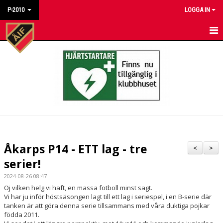
P-2010
LOGGA IN
HEM
NYHETER
KALENDER
MATCHER
TRUPPEN
Åkarps P14 - ETT lag - tre
<
>
TRÄNINGSTIDER
serier!
2024-08-26 08:47
BILDGALLERI
Oj vilken helg vi haft, en massa fotboll minst sagt.
Vi har ju inför höstsäsongen lagt till ett lag i seriespel, i en B-serie där
DOKUMENT
tanken är att göra denna serie tillsammans med våra duktiga pojkar
födda 2011.
KONTAKT