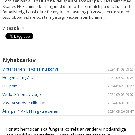
...och sen har vi ju haft en hel del spelare som var på STU-samling med
Skånes FF, 3 timmar körning med dom , och sen match på det. Tuff, tuff
fotbollshelg, kanske lite för mycket belastning på vissa, det tar vi med
oss, jobbar vidare och tar nya tag i veckan som kommer.
Vi ses på IP!
Nyhetsarkiv
Vinterserien 11 vs 11, nu kör vi!
2024-11-09 09:50
Helgen som gått.
2024-09-30 10:24
Full pott!
2024-09-23 08:27
Vecka 36, en av varje
2024-09-09 09:02
V35 - vi studsar tillbaka!
2024-09-02 10:18
Åkarps P14 - ETT lag - tre serier!
2024-08-26 08:47
Äntligen är vi igång igen!
2024-08-19 14:55
Vilken premiär!
2022-04-10 12:32
För att hemsidan ska fungera korrekt använder vi nödvändiga