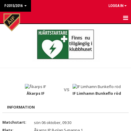
F-2015/2016
LOGGA IN
HEM
NYHETER
KALENDER
MATCHER
TRUPPEN
vs
BILDGALLERI
Åkarps IF
IF Limhamn Bunkeflo röd
DOKUMENT
INFORMATION
KONTAKT
Matchstart:
sön 06 oktober, 09:30
Plats:
Åkarps IP B-plan 5-manna 1