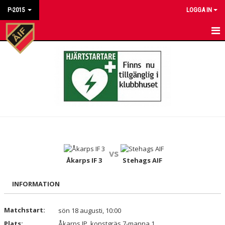
P-2015
LOGGA IN
HEM
NYHETER
KALENDER
MATCHER
TRUPPEN
vs
BILDGALLERI
Åkarps IF 3
Stehags AIF
DOKUMENT
INFORMATION
KONTAKT
Matchstart:
sön 18 augusti, 10:00
Plats:
Åkarps IP, konstgräs 7-manna 1