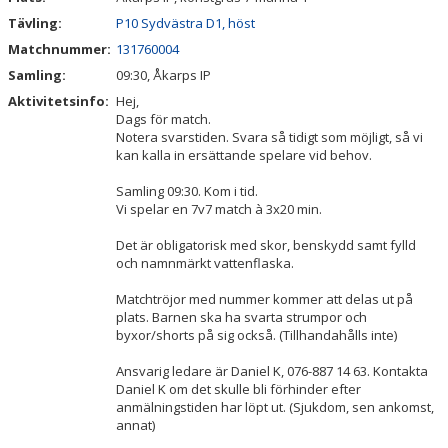
Tävling:
P10 Sydvästra D1, höst
Matchnummer:
131760004
Samling:
09:30, Åkarps IP
Aktivitetsinfo:
Hej,
Dags för match.
Notera svarstiden. Svara så tidigt som möjligt, så vi
kan kalla in ersättande spelare vid behov.
Samling 09:30. Kom i tid.
Vi spelar en 7v7 match à 3x20 min.
Det är obligatorisk med skor, benskydd samt fylld
och namnmärkt vattenflaska.
Matchtröjor med nummer kommer att delas ut på
plats. Barnen ska ha svarta strumpor och
byxor/shorts på sig också. (Tillhandahålls inte)
Ansvarig ledare är Daniel K, 076-887 14 63. Kontakta
Daniel K om det skulle bli förhinder efter
anmälningstiden har löpt ut. (Sjukdom, sen ankomst,
annat)