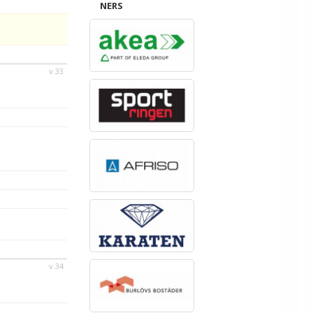
NERS
v.33
v.34