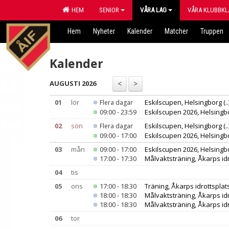
HEM
SENIOR
VÅRA LAG
VÅRA KLUBBKL
Hem
Nyheter
Kalender
Matcher
Truppen
Kalender
AUGUSTI 2026
01
lör
Eskilscupen, Helsingborg
(..
Flera dagar
09:00 - 23:59
Eskilscupen 2026, Helsingb
02
sön
Eskilscupen, Helsingborg
(..
Flera dagar
09:00 - 17:00
Eskilscupen 2026, Helsingb
03
mån
09:00 - 17:00
Eskilscupen 2026, Helsingb
17:00 - 17:30
Målvaktsträning, Åkarps idr
04
tis
05
ons
17:00 - 18:30
Träning, Åkarps idrottsplat
18:00 - 18:30
Målvaktsträning, Åkarps idr
18:00 - 18:30
Målvaktsträning, Åkarps idr
06
tor