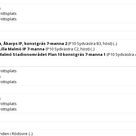
s
ottsplats
ottsplats
 Åkarps IP, konstgräs 7-manna 2
(P10 Sydvästra B3, höst)
(..)
Lilla Malmö IP 7-manna
(P10 Sydvästra C2, höst)
(..)
 Malmö Stadionområdet Plan 10 konstgräs 7-manna 1
(P10 Sydvästra A
ottsplats
s
ottsplats
s
ottsplats
ottsplats
nden i Rödovre
(..)