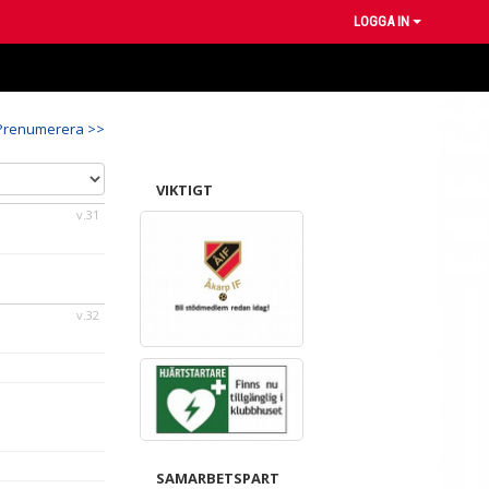
LOGGA IN
Prenumerera >>
VIKTIGT
v.31
v.32
SAMARBETSPART