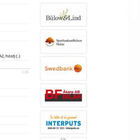
2, höst)
(..)
v.35