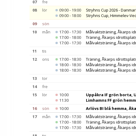
07
fre
08
lör
09:00 - 19:00
Stryhns Cup 2026 - Danmark
09:00 - 18:00
Stryhns Cup, Himmelev-Ve
09
sön
10
mån
17:00 - 17:30
Målvaktsträning, Åkarps idr
17:00 - 18:00
Träning, Åkarps idrottsplat
17:00 - 17:30
Målvaktsträning, Åkarps idr
11
tis
12
ons
17:00 - 18:30
Träning, Åkarps idrottsplat
18:00 - 18:30
Målvaktsträning, Åkarps idr
18:00 - 18:30
Målvaktsträning, Åkarps idr
13
tor
14
fre
15
lör
10:00
Uppåkra IF grön borta, 
11:30
Limhamns FF grön hemma
16
sön
10:00
Arlövs BI blå hemma, Åk
17
mån
17:00 - 17:30
Målvaktsträning, Åkarps idr
17:00 - 18:00
Träning, Åkarps idrottsplat
17:00 - 17:30
Målvaktsträning, Åkarps idr
18
tis