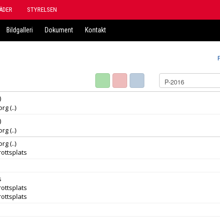
ÄDER
STYRELSEN
Bildgalleri
Dokument
Kontakt
)
org
(..)
)
org
(..)
org
(..)
ottsplats
s
ottsplats
ottsplats