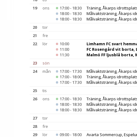
19
ons
17:00 - 18:30
Träning, Åkarps idrottsplat
18:00 - 18:30
Målvaktsträning, Åkarps idr
18:00 - 18:30
Målvaktsträning, Åkarps idr
20
tor
21
fre
22
lör
10:00
Limhamn FC svart hemma,
11:00
FC Rosengård vit borta, 
11:30
Malmö FF ljusblå borta,
23
sön
24
mån
17:00 - 17:30
Målvaktsträning, Åkarps idr
17:00 - 18:00
Träning, Åkarps idrottsplat
17:00 - 17:30
Målvaktsträning, Åkarps idr
25
tis
26
ons
17:00 - 18:30
Träning, Åkarps idrottsplat
18:00 - 18:30
Målvaktsträning, Åkarps idr
18:00 - 18:30
Målvaktsträning, Åkarps idr
27
tor
28
fre
29
lör
09:00 - 18:00
Avarta Sommercup, Espelu