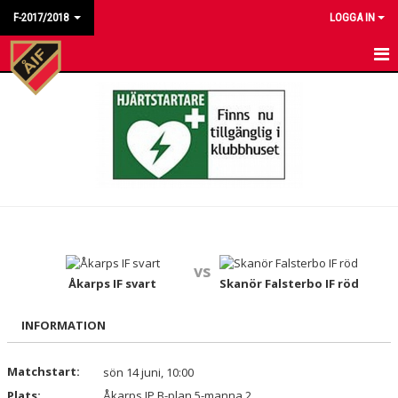
F-2017/2018
LOGGA IN
HEM
NYHETER
KALENDER
MATCHER
TRUPPEN
vs
BILDGALLERI
Åkarps IF svart
Skanör Falsterbo IF röd
DOKUMENT
INFORMATION
KONTAKT
Matchstart:
sön 14 juni, 10:00
Plats:
Åkarps IP B-plan 5-manna 2