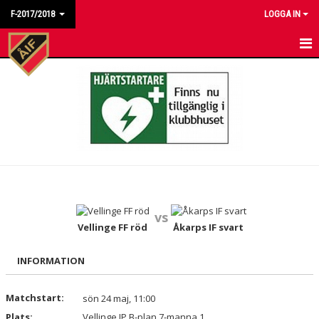
F-2017/2018
LOGGA IN
HEM
NYHETER
KALENDER
MATCHER
TRUPPEN
vs
BILDGALLERI
Vellinge FF röd
Åkarps IF svart
DOKUMENT
INFORMATION
KONTAKT
Matchstart:
sön 24 maj, 11:00
Plats:
Vellinge IP B-plan 7-manna 1