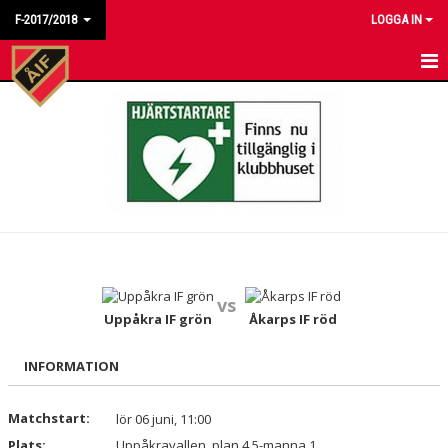
F-2017/2018
LOGGA IN
HEM
NYHETER
KALENDER
MATCHER
TRUPPEN
vs
BILDGALLERI
Uppåkra IF grön
Åkarps IF röd
DOKUMENT
INFORMATION
KONTAKT
Matchstart:
lör 06 juni, 11:00
Plats:
Uppåkravallen, plan 4 5-manna 1