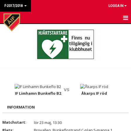
F-2017/2018
LOGGA IN
HEM
NYHETER
KALENDER
MATCHER
TRUPPEN
vs
BILDGALLERI
IF Limhamn Bunkeflo B2
Åkarps IF röd
DOKUMENT
INFORMATION
KONTAKT
Matchstart:
lör 23 maj, 13:30
Plats:
Brovallen, Bunkeflostrand C-plan 5-manna 1