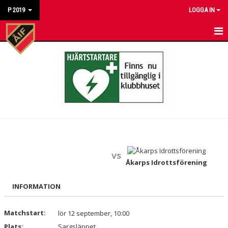
P 2019
LOGGA IN
HEM
NYHETER
KALENDER
MATCHER
TRUPPEN
vs
BILDGALLERI
Åkarps Idrottsförening
DOKUMENT
INFORMATION
KONTAKT
Matchstart:
lör 12 september, 10:00
Plats:
Sargsläppet