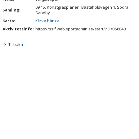
09:15, Konstgräsplanen, Bastahölsvägen 1, Södra
Samling:
Sandby
Karta:
Klicka här >>
Aktivitetsinfo:
https://ssif.web.sportadmin.se/start/?ID=356840
<< Tillbaka