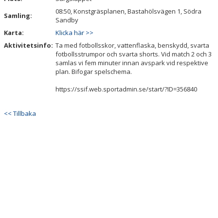
08:50, Konstgräsplanen, Bastahölsvägen 1, Södra
Samling:
Sandby
Karta:
Klicka här >>
Aktivitetsinfo:
Ta med fotbollsskor, vattenflaska, benskydd, svarta
fotbollsstrumpor och svarta shorts. Vid match 2 och 3
samlas vi fem minuter innan avspark vid respektive
plan. Bifogar spelschema.
https://ssif.web.sportadmin.se/start/?ID=356840
<< Tillbaka