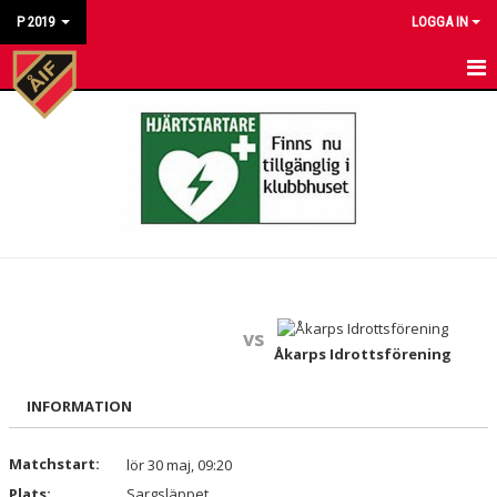
P 2019
LOGGA IN
HEM
NYHETER
KALENDER
MATCHER
TRUPPEN
vs
BILDGALLERI
Åkarps Idrottsförening
DOKUMENT
INFORMATION
KONTAKT
Matchstart:
lör 30 maj, 09:20
Plats:
Sargsläppet