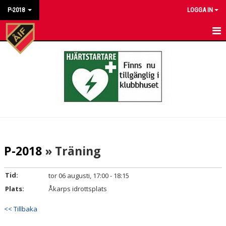
P-2018
LOGGA IN
HEM
NYHETER
KALENDER
MATCHER
BILDGALLERI
P-2018
» Träning
DOKUMENT
Tid:
tor 06 augusti, 17:00 - 18:15
KONTAKT
Plats:
Åkarps idrottsplats
<< Tillbaka