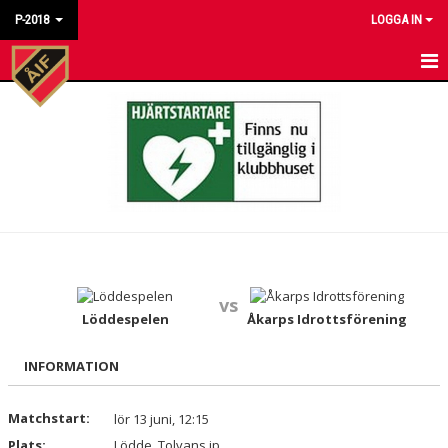
P-2018
LOGGA IN
HEM
NYHETER
KALENDER
MATCHER
BILDGALLERI
vs
DOKUMENT
Löddespelen
Åkarps Idrottsförening
KONTAKT
INFORMATION
Matchstart:
lör 13 juni, 12:15
Plats:
Lödde, Tolvans ip