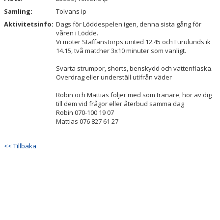
Samling:
Tolvans ip
Aktivitetsinfo:
Dags för Löddespelen igen, denna sista gång för
våren i Lödde.
Vi möter Staffanstorps united 12.45 och Furulunds ik
14.15, två matcher 3x10 minuter som vanligt.
Svarta strumpor, shorts, benskydd och vattenflaska.
Överdrag eller underställ utifrån väder
Robin och Mattias följer med som tränare, hör av dig
till dem vid frågor eller återbud samma dag
Robin 070-100 19 07
Mattias 076 827 61 27
<< Tillbaka