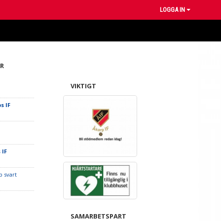
LOGGA IN
R
å
VIKTIGT
s IF
 IF
p svart
SAMARBETSPART