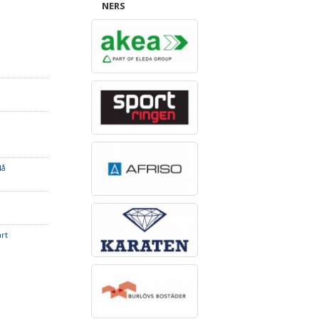
NERS
lå
rt