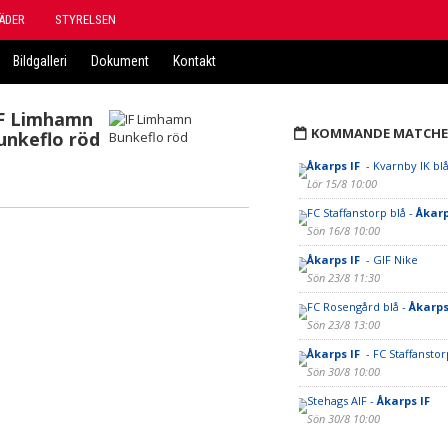
ÄDER
STYRELSEN
Bildgalleri
Dokument
Kontakt
F Limhamn
KOMMANDE MATCHE
unkeflo röd
Åkarps IF
- Kvarnby IK bl
Lör 15/8 10:00
FC Staffanstorp blå -
Åkarp
Sön 16/8 10:00
Åkarps IF
- GIF Nike
Sön 23/8 11:30
FC Rosengård blå -
Åkarps
Sön 23/8 13:00
Åkarps IF
- FC Staffanstor
Sön 30/8 10:00
Stehags AIF -
Åkarps IF
Sön 30/8 10:00