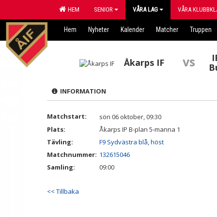
HEM
SENIOR
VÅRA LAG
VÅRA KLUBBKL
Hem
Nyheter
Kalender
Matcher
Truppen
I
vs
Åkarps IF
B
INFORMATION
Matchstart:
sön 06 oktober, 09:30
Plats:
Åkarps IP B-plan 5-manna 1
Tävling:
F9 Sydvästra blå, höst
Matchnummer:
132615046
Samling:
09:00
<< Tillbaka