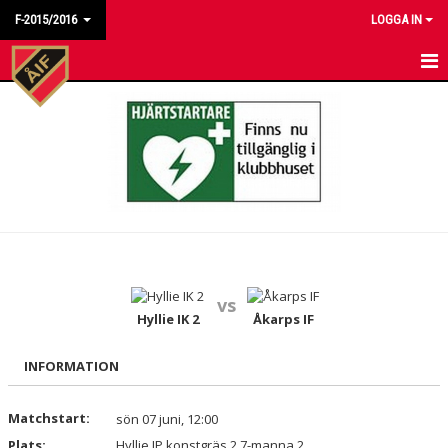
F-2015/2016
LOGGA IN
HEM
NYHETER
KALENDER
MATCHER
TRUPPEN
vs
BILDGALLERI
Hyllie IK 2
Åkarps IF
DOKUMENT
INFORMATION
KONTAKT
Matchstart:
sön 07 juni, 12:00
Plats:
Hyllie IP konstgräs 2 7-manna 2