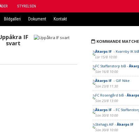
ÄDER
STYRELSEN
Bildgalleri
Dokument
Kontakt
Uppåkra IF
KOMMANDE MATCHE
svart
Åkarps IF
- Kvarnby IK bl
Lör 15/8 10:00
FC Staffanstorp blå -
Åkarp
Sön 16/8 10:00
Åkarps IF
- GIF Nike
Sön 23/8 11:30
FC Rosengård blå -
Åkarps
Sön 23/8 13:00
Åkarps IF
- FC Staffanstor
Sön 30/8 10:00
Stehags AIF -
Åkarps IF
Sön 30/8 10:00