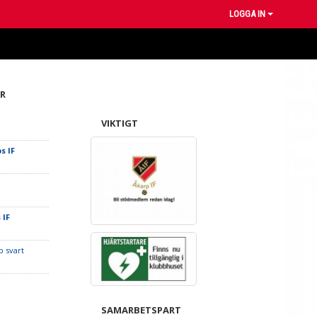
LOGGA IN
R
å
VIKTIGT
s IF
 IF
p svart
SAMARBETSPART