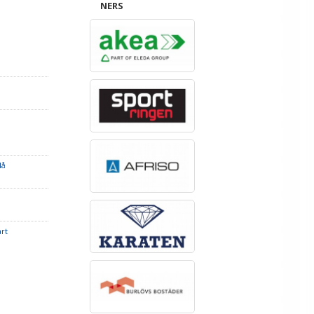
NERS
lå
rt