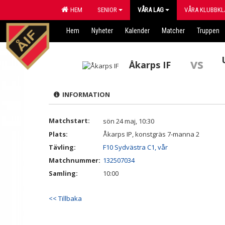
HEM
SENIOR
VÅRA LAG
VÅRA KLUBBKL
Hem
Nyheter
Kalender
Matcher
Truppen
vs
Åkarps IF
INFORMATION
Matchstart:
sön 24 maj, 10:30
Plats:
Åkarps IP, konstgräs 7-manna 2
Tävling:
F10 Sydvästra C1, vår
Matchnummer:
132507034
Samling:
10:00
<< Tillbaka