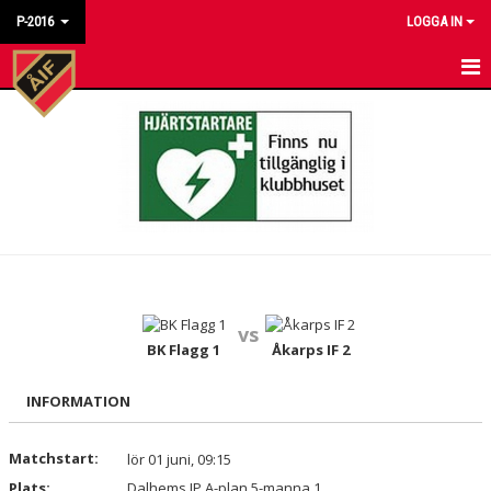
P-2016
LOGGA IN
HEM
NYHETER
KALENDER
MATCHER
TRUPPEN
vs
BILDGALLERI
BK Flagg 1
Åkarps IF 2
DOKUMENT
INFORMATION
KONTAKT
Matchstart:
lör 01 juni, 09:15
Plats:
Dalhems IP A-plan 5-manna 1