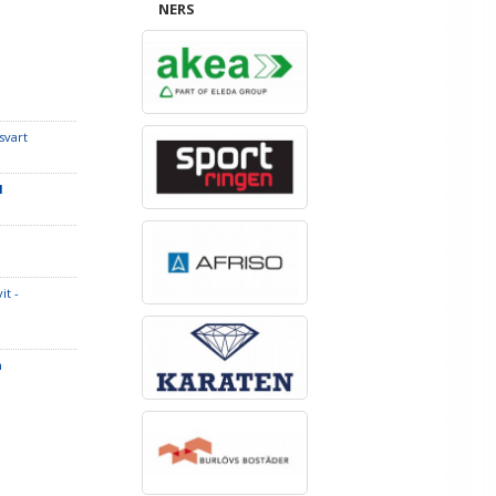
NERS
svart
1
it -
n