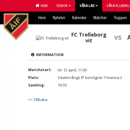
HEM
SENIOR
VÅRA LAG
VÅRA KLUBBKL
Hem
Nyheter
Kalender
Matcher
Truppen
FC Trelleborg
vs
vit
INFORMATION
Matchstart:
lör 12 april, 11:00
Plats:
Västervångs IP konstgräs 7-manna 2
Samling:
10:30
<< Tillbaka