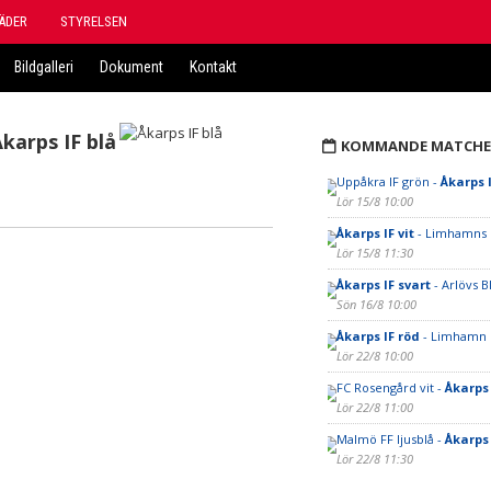
ÄDER
STYRELSEN
Bildgalleri
Dokument
Kontakt
Åkarps IF blå
KOMMANDE MATCHE
Uppåkra IF grön -
Åkarps 
Lör 15/8 10:00
Åkarps IF vit
- Limhamns 
Lör 15/8 11:30
Åkarps IF svart
- Arlövs BI
Sön 16/8 10:00
Åkarps IF röd
- Limhamn F
Lör 22/8 10:00
FC Rosengård vit -
Åkarps 
Lör 22/8 11:00
Malmö FF ljusblå -
Åkarps 
Lör 22/8 11:30