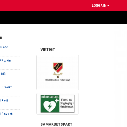
LOGGA IN
R
IF röd
VIKTIGT
FF grön
 blå
C svart
IF vit
IF svart
SAMARBETSPART