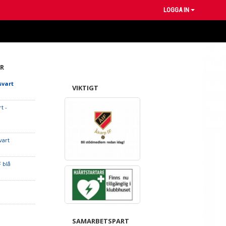
LOGGA IN
R
svart
VIKTIGT
t -
vart
F blå
SAMARBETSPART