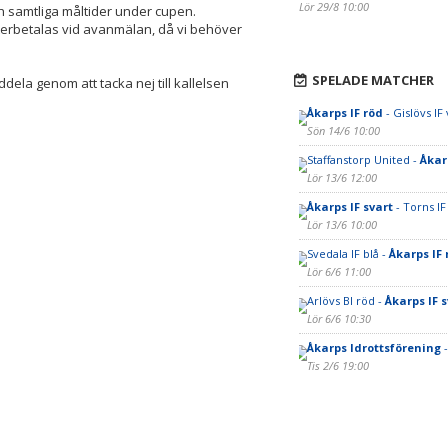
Lör 29/8 10:00
h samtliga måltider under cupen.
terbetalas vid avanmälan, då vi behöver
SPELADE MATCHER
dela genom att tacka nej till kallelsen
Åkarps IF röd
- Gislövs IF 
Sön 14/6 10:00
Staffanstorp United -
Åkar
Lör 13/6 12:00
Åkarps IF svart
- Torns IF
Lör 13/6 10:00
Svedala IF blå -
Åkarps IF 
Lör 6/6 11:00
Arlövs BI röd -
Åkarps IF s
Lör 6/6 10:30
Åkarps Idrottsförening
-
Tis 2/6 19:00