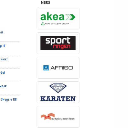
NERS
vit
p IF
 svart
röd
vart
 Skegrie BK