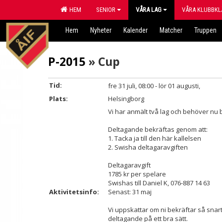
HEM
SENIOR
VÅRA LAG
VÅRA KLUBBKL
Hem
Nyheter
Kalender
Matcher
Truppen
P-2015
» Cup
Tid:
fre 31 juli, 08:00 - lör 01 augusti,
Plats:
Helsingborg
Vi har anmält två lag och behöver nu b
Deltagande bekräftas genom att:
1. Tacka ja till den här kallelsen
2. Swisha deltagaravgiften
Deltagaravgift
1785 kr per spelare
Swishas till Daniel K, 076-887 14 63
Aktivitetsinfo:
Senast: 31 maj
Vi uppskattar om ni bekräftar så snart
deltagande på ett bra sätt.