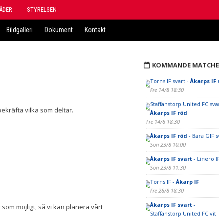
ÄDER
STYRELSEN
Bildgalleri
Dokument
Kontakt
KOMMANDE MATCHE
Torns IF svart -
Åkarps IF 
Fre 14/8 18:30
Staffanstorp United FC svar
ekräfta vilka som deltar.
Åkarps IF röd
Fre 14/8 18:30
Åkarps IF röd
- Bara GIF s
Sön 23/8 10:00
Åkarps IF svart
- Linero I
Sön 23/8 11:30
Torns IF -
Åkarp IF
Fre 28/8 18:30
Åkarps IF svart
-
 som möjligt, så vi kan planera vårt
Staffanstorp United FC vit