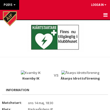
P-2015
LOGGA IN
HEM
NYHETER
KALENDER
MATCHER
TRUPPEN
vs
BILDGALLERI
Kvarnby IK
Åkarps Idrottsförening
DOKUMENT
INFORMATION
KONTAKT
Matchstart:
ons 14 maj, 18:30
Plats:
Bäckagårdens IP