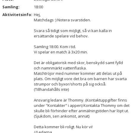
Samling:
18:00
Aktivitetsinfo:
Hej,
Matchdags :) Notera svarstiden.
Svara så tidigt som möjligt, så vi kan kalla in
ersättande spelare vid behov.
Samling 18:00. Kom i tid.
Vi spelar en match à 3x20 min.
Det är obligatorisk med skor, benskydd samt fylld
och namnmärkt vattenflaska.
Matchtröjor med nummer kommer att delas ut på
plats. Om möjligt vore det bra om barnen har svarta
strumpor och byxor/shorts på sig också.
(Tillhandahålls inte)
Ansvarig ledare är Thommy. (Kontaktuppgifter finns
under "Kontakter" i appen) Kontakta Thommy om det
skulle bli förhinder efter anmälningstiden har löpt ut.
(Sjukdom, sen ankomst, annat)
Detta kommer bli roligt. Nu kör vi!
//Ledarna