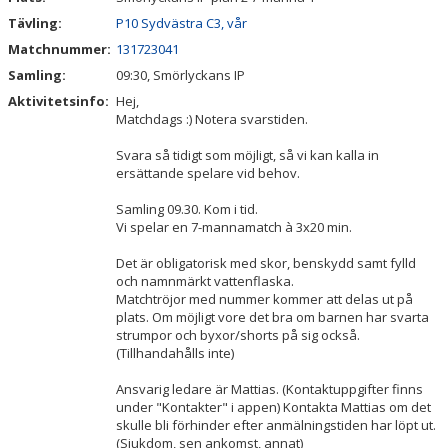
Tävling:
P10 Sydvästra C3, vår
Matchnummer:
131723041
Samling:
09:30, Smörlyckans IP
Aktivitetsinfo:
Hej,
Matchdags :) Notera svarstiden.
Svara så tidigt som möjligt, så vi kan kalla in
ersättande spelare vid behov.
Samling 09.30. Kom i tid.
Vi spelar en 7-mannamatch à 3x20 min.
Det är obligatorisk med skor, benskydd samt fylld
och namnmärkt vattenflaska.
Matchtröjor med nummer kommer att delas ut på
plats. Om möjligt vore det bra om barnen har svarta
strumpor och byxor/shorts på sig också.
(Tillhandahålls inte)
Ansvarig ledare är Mattias. (Kontaktuppgifter finns
under "Kontakter" i appen) Kontakta Mattias om det
skulle bli förhinder efter anmälningstiden har löpt ut.
(Sjukdom, sen ankomst, annat)