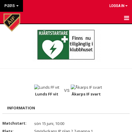
P-2015
LOGGA IN
HEM
NYHETER
KALENDER
MATCHER
TRUPPEN
vs
BILDGALLERI
Lunds FF vit
Åkarps IF svart
DOKUMENT
INFORMATION
KONTAKT
Matchstart:
sön 15 juni, 10:00
Plats:
Smörlyckans IP plan 2 7-manna 1