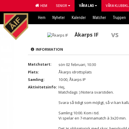
HEM
SENIOR
VÅRA LAG
VÅRA KLUBBKL
Hem
Nyheter
Kalender
Matcher
Truppen
vs
Åkarps IF
INFORMATION
Matchstart:
sön 02 februari, 10:30
Plats:
Åkarps idrottsplats
Samling:
10:00, Åkarps IP
Aktivitetsinfo:
Hej,
Matchdags :) Notera svarstiden.
Svara så tidigt som möjligt, så vi kan ka
Samling 10:00. Kom i tid.
Vi spelar en 7-mannamatch à 3x20 min.
Det är obligatorisk med skor, benskydd 