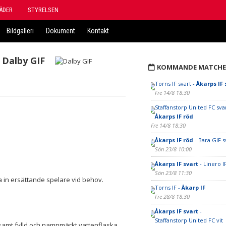
ÄDER
STYRELSEN
Bildgalleri
Dokument
Kontakt
Dalby GIF
KOMMANDE MATCHE
Torns IF svart -
Åkarps IF 
Fre 14/8 18:30
Staffanstorp United FC svar
Åkarps IF röd
Fre 14/8 18:30
Åkarps IF röd
- Bara GIF s
Sön 23/8 10:00
Åkarps IF svart
- Linero I
Sön 23/8 11:30
lla in ersättande spelare vid behov.
Torns IF -
Åkarp IF
Fre 28/8 18:30
Åkarps IF svart
-
Staffanstorp United FC vit
samt fylld och namnmärkt vattenflaska.