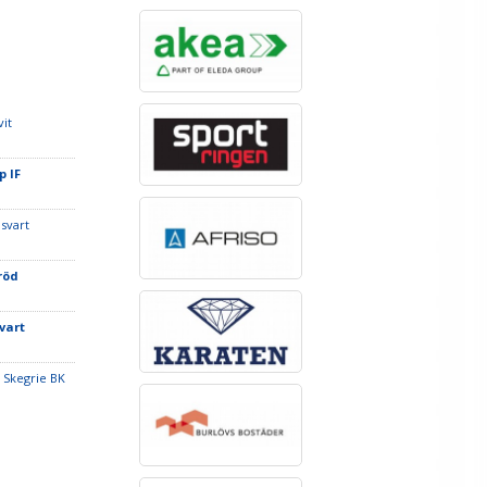
vit
p IF
 svart
röd
vart
 Skegrie BK