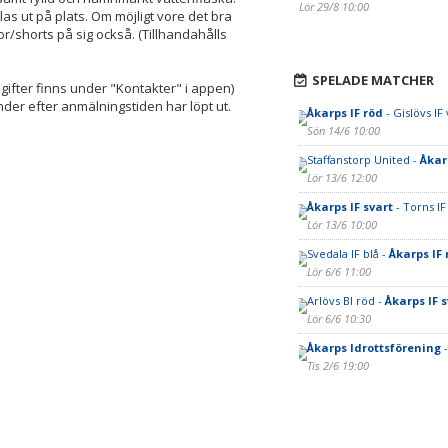
Lör 29/8 10:00
 ut på plats. Om möjligt vore det bra
/shorts på sig också. (Tillhandahålls
SPELADE MATCHER
gifter finns under "Kontakter" i appen)
nder efter anmälningstiden har löpt ut.
Åkarps IF röd
- Gislövs IF 
Sön 14/6 10:00
Staffanstorp United -
Åkar
Lör 13/6 12:00
Åkarps IF svart
- Torns IF
Lör 13/6 10:00
Svedala IF blå -
Åkarps IF 
Lör 6/6 11:00
Arlövs BI röd -
Åkarps IF s
Lör 6/6 10:30
Åkarps Idrottsförening
-
Tis 2/6 19:00