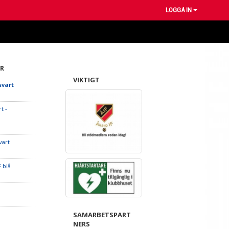
LOGGA IN
R
VIKTIGT
svart
t -
vart
F blå
SAMARBETSPART
NERS