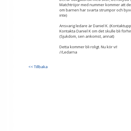
Matchtröjor med nummer kommer att delas
om barnen har svarta strumpor och byxor
inte)
Ansvarig ledare är Daniel K. (Kontaktupp
Kontakta Daniel K om det skulle bli förhi
(Sjukdom, sen ankomst, annat)
Detta kommer bli roligt. Nu kör vi!
//Ledarna
<< Tillbaka