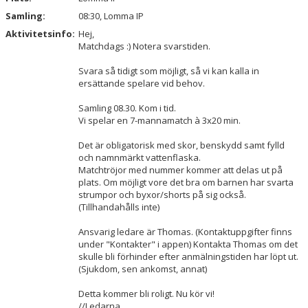
Samling:
08:30, Lomma IP
Aktivitetsinfo:
Hej,
Matchdags :) Notera svarstiden.
Svara så tidigt som möjligt, så vi kan kalla in
ersättande spelare vid behov.
Samling 08.30. Kom i tid.
Vi spelar en 7-mannamatch à 3x20 min.
Det är obligatorisk med skor, benskydd samt fylld
och namnmärkt vattenflaska.
Matchtröjor med nummer kommer att delas ut på
plats. Om möjligt vore det bra om barnen har svarta
strumpor och byxor/shorts på sig också.
(Tillhandahålls inte)
Ansvarig ledare är Thomas. (Kontaktuppgifter finns
under "Kontakter" i appen) Kontakta Thomas om det
skulle bli förhinder efter anmälningstiden har löpt ut.
(Sjukdom, sen ankomst, annat)
Detta kommer bli roligt. Nu kör vi!
//Ledarna