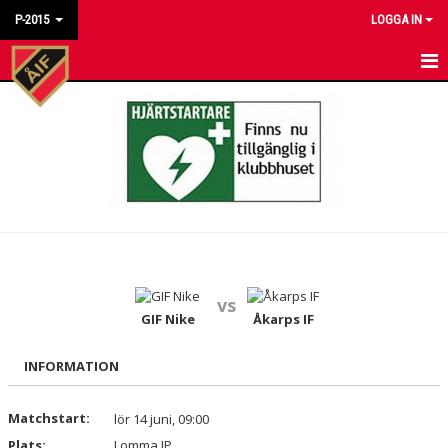
P-2015
LOGGA IN
HEM
NYHETER
KALENDER
MATCHER
TRUPPEN
vs
BILDGALLERI
GIF Nike
Åkarps IF
DOKUMENT
INFORMATION
KONTAKT
Matchstart:
lör 14 juni, 09:00
Plats:
Lomma IP