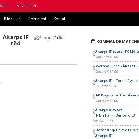
ÄDER
STYRELSEN
Bildgalleri
Dokument
Kontakt
Åkarps IF
KOMMANDE MATCHE
röd
Åkarps IF svart
- FC Möll
Sön 16/8 10:00
Kvarnby IK röd -
Åkarps I
Sön 16/8 12:00
Åkarps IF
- Torns IF grön
 2
Lör 22/8 10:00
IFK Klagshamn blå -
Åkarps
Sön 23/8 12:00
Åkarps IF svart
-
IF Limhamn Bunkeflo L3
Lör 29/8 12:00
Staffanstorp United FC svar
Åkarps IF