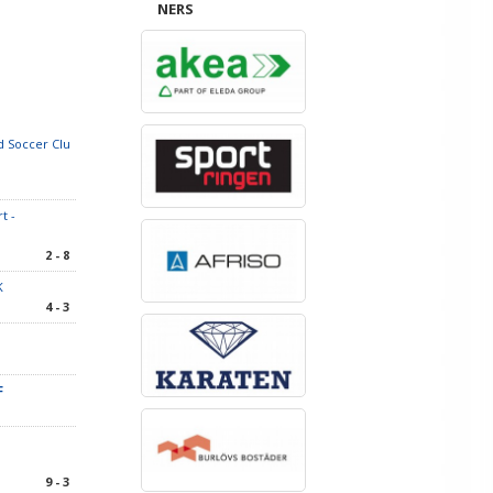
NERS
 Soccer Clu
t -
2 - 8
K
4 - 3
F
9 - 3