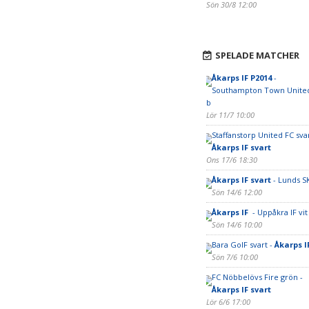
Sön 30/8 12:00
SPELADE MATCHER
Åkarps IF P2014
-
Southampton Town United
b
Lör 11/7 10:00
Staffanstorp United FC svar
Åkarps IF svart
Ons 17/6 18:30
Åkarps IF svart
- Lunds S
Sön 14/6 12:00
Åkarps IF
- Uppåkra IF vit
Sön 14/6 10:00
Bara GoIF svart -
Åkarps I
Sön 7/6 10:00
FC Nöbbelövs Fire grön -
Åkarps IF svart
Lör 6/6 17:00