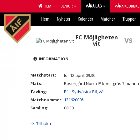
HEM
SENIOR
VÅRA LAG
VÅRA KLUBBKL
Hem
Nyheter
Kalender
Matcher
Truppen
FC Möjligheten
vs
vit
INFORMATION
Matchstart:
lör 12 april, 09:30
Plats:
Rosengård Norra IP konstgräs 7-manna
Tävling:
P11 Sydvästra B6, vår
Matchnummer:
131620005
Samling:
08:30
<< Tillbaka