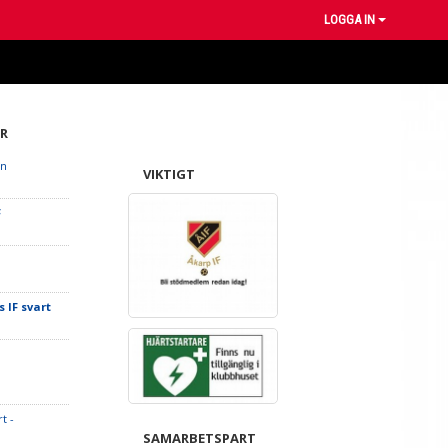
LOGGA IN
R
an
VIKTIGT
F
 IF svart
t -
SAMARBETSPART