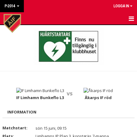
P-2014
LOGGA IN
HEM
NYHETER
KALENDER
MATCHER
TRUPPEN
vs
BILDGALLERI
IF Limhamn Bunkeflo L3
Åkarps IF röd
DOKUMENT
INFORMATION
KONTAKT
Matchstart:
sön 15 juni, 09:15
Plats:
Limhamns IP Plan 3, konstgräs 7-manna