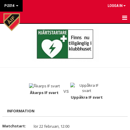
P-2014
LOGGA IN
HEM
NYHETER
KALENDER
MATCHER
TRUPPEN
vs
BILDGALLERI
Åkarps IF svart
Uppåkra IF svart
DOKUMENT
INFORMATION
KONTAKT
Matchstart:
lör 22 februari, 12:00