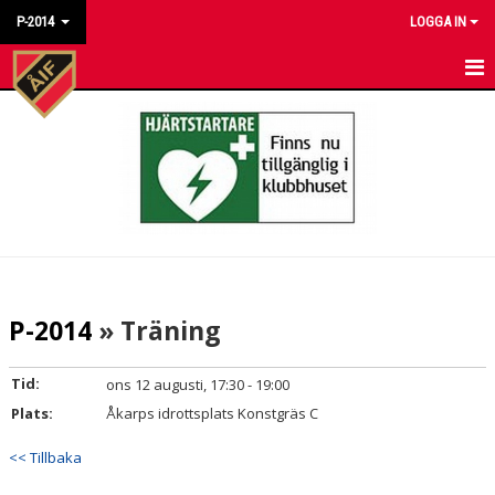
P-2014
LOGGA IN
HEM
NYHETER
KALENDER
MATCHER
TRUPPEN
P-2014
» Träning
BILDGALLERI
Tid:
ons 12 augusti, 17:30 - 19:00
DOKUMENT
Plats:
Åkarps idrottsplats Konstgräs C
KONTAKT
<< Tillbaka