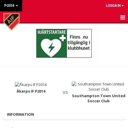
P-2014
LOGGA IN
HEM
NYHETER
KALENDER
MATCHER
TRUPPEN
BILDGALLERI
Åkarps IF P2014
vs
Southampton Town United
Soccer Club
DOKUMENT
INFORMATION
KONTAKT