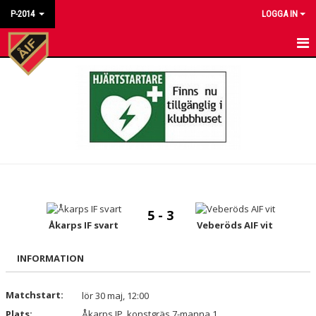
P-2014
LOGGA IN
HEM
NYHETER
KALENDER
MATCHER
TRUPPEN
5 - 3
BILDGALLERI
Åkarps IF svart
Veberöds AIF vit
DOKUMENT
INFORMATION
KONTAKT
Matchstart:
lör 30 maj, 12:00
Plats:
Åkarps IP, konstgräs 7-manna 1