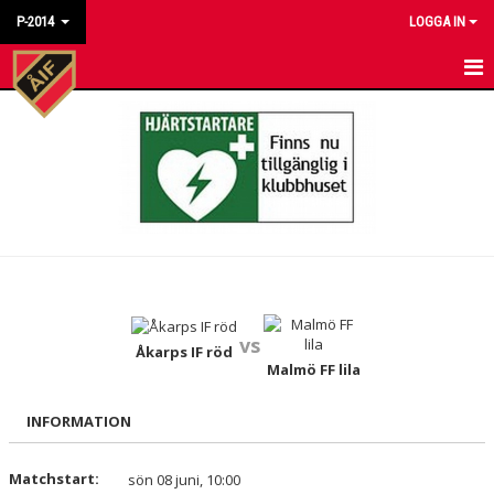
P-2014
LOGGA IN
HEM
NYHETER
KALENDER
MATCHER
TRUPPEN
vs
BILDGALLERI
Åkarps IF röd
Malmö FF lila
DOKUMENT
INFORMATION
KONTAKT
Matchstart:
sön 08 juni, 10:00