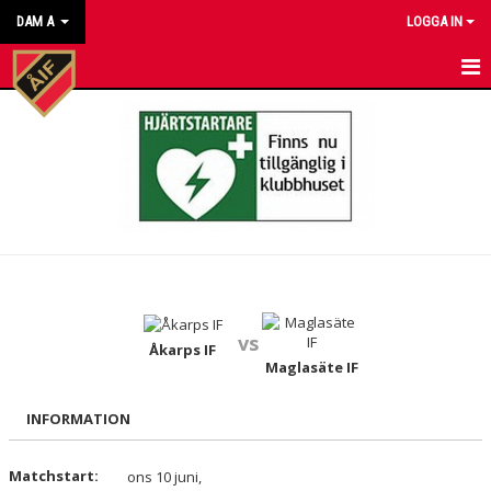
DAM A
LOGGA IN
HEM
NYHETER
KALENDER
MATCHER
TRUPPEN
vs
BILDGALLERI
Åkarps IF
Maglasäte IF
DOKUMENT
INFORMATION
KONTAKT
Matchstart:
ons 10 juni,