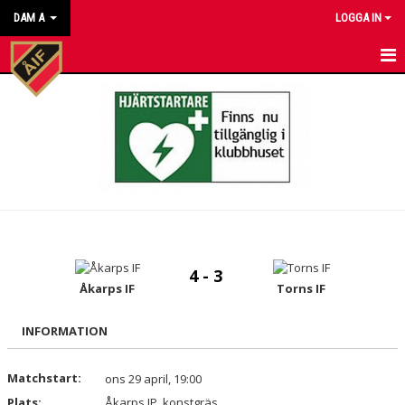
DAM A
LOGGA IN
HEM
NYHETER
KALENDER
MATCHER
TRUPPEN
4 - 3
BILDGALLERI
Åkarps IF
Torns IF
DOKUMENT
INFORMATION
KONTAKT
Matchstart:
ons 29 april, 19:00
Plats:
Åkarps IP, konstgräs