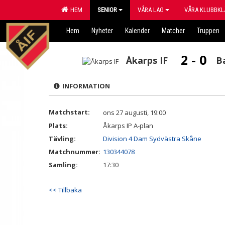
HEM
SENIOR
VÅRA LAG
VÅRA KLUBBKL
Hem
Nyheter
Kalender
Matcher
Truppen
2 - 0
Åkarps IF
B
INFORMATION
Matchstart:
ons 27 augusti, 19:00
Plats:
Åkarps IP A-plan
Tävling:
Division 4 Dam Sydvästra Skåne
Matchnummer:
130344078
Samling:
17:30
<< Tillbaka