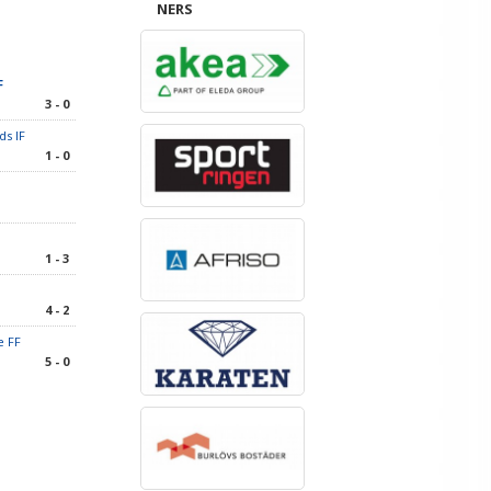
NERS
F
3 - 0
ds IF
1 - 0
1 - 3
4 - 2
e FF
5 - 0