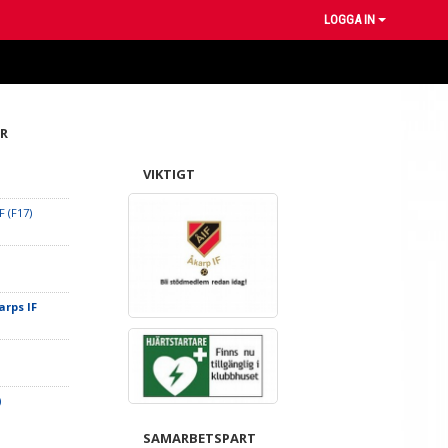
LOGGA IN
R
VIKTIGT
 (F17)
arps IF
)
SAMARBETSPART