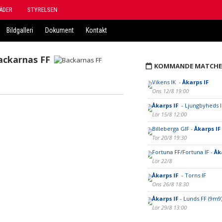
ÄDER
STYRELSEN
Bildgalleri
Dokument
Kontakt
ackarnas FF
KOMMANDE MATCHE
Vikens IK -
Åkarps IF
Ons 12/8 19:00
Åkarps IF
- Ljungbyheds IF
Lör 15/8 12:00
Billeberga GIF -
Åkarps IF
Tor 20/8 19:30
Fortuna FF/Fortuna IF -
Åk
Lör 22/8
Åkarps IF
- Torns IF
Ons 26/8 18:30
Åkarps IF
- Lunds FF (9m9
Lör 29/8 13:00