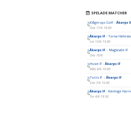
SPELADE MATCHER
Klågerups GoIF -
Åkarps I
Ons 17/6 19:00
Åkarps IF
- Torna Hällesta
Lör 13/6 13:00
Åkarps IF
- Maglasäte IF
Ons 10/6
Husie IF -
Åkarps IF
Mån 8/6 19:00
Torns IF -
Åkarps IF
Sön 7/6 15:00
Åkarps IF
- Kävlinge Harri
Tor 4/6 19:30