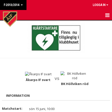
F-2013/2014
LOGGA IN
HEM
NYHETER
KALENDER
MATCHER
TRUPPEN
vs
BILDGALLERI
Åkarps IF svart
BK Höllviken röd
DOKUMENT
INFORMATION
KONTAKT
Matchstart:
sön 15 juni, 10:00