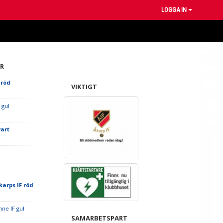
LOGGA IN
R
 röd
VIKTIGT
 gul
vart
karps IF röd
nne IF gul
SAMARBETSPART