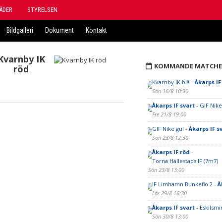
ÄDER
STYRELSEN
Bildgalleri
Dokument
Kontakt
Kvarnby IK
KOMMANDE MATCHE
röd
Kvarnby IK blå -
Åkarps IF
Sön 16/8 10:30
Åkarps IF svart
- GIF Nike
Fre 21/8 19:00
GIF Nike gul -
Åkarps IF s
Sön 23/8 12:30
Åkarps IF röd
-
Torna Hällestads IF (7m7)
Sön 23/8 13:00
IF Limhamn Bunkeflo 2 -
Å
Lör 29/8 16:30
Åkarps IF svart
- Eskilsmi
Sön 30/8 13:00