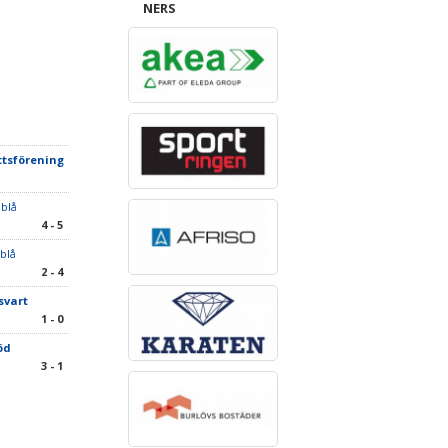
NERS
ttsförening
 blå
4 - 5
 blå
2 - 4
svart
1 - 0
öd
3 - 1