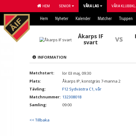
HEM
SENIOR
VÅRA LAG
VÅRA KLUBBKL
Hem
Nyheter
Kalender
Matcher
Truppen
Åkarps IF
vs
svart
INFORMATION
Matchstart:
lör 03 maj, 09:30
Plats:
Åkarps IP, konstgräs 7-manna 2
Tävling:
F12 Sydvästra C1, vår
Matchnummer:
132308018
Samling:
09:00
<< Tillbaka