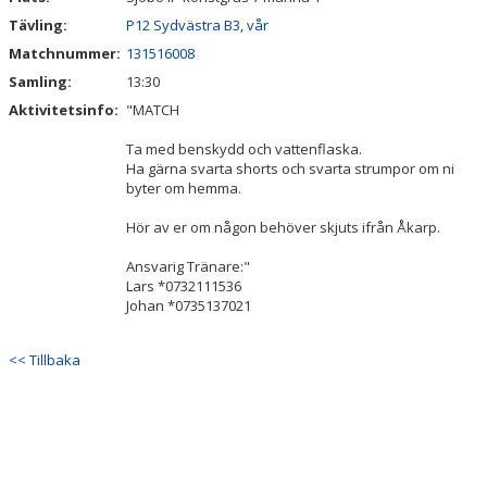
Tävling:
P12 Sydvästra B3, vår
Matchnummer:
131516008
Samling:
13:30
Aktivitetsinfo:
"MATCH
Ta med benskydd och vattenflaska.
Ha gärna svarta shorts och svarta strumpor om ni
byter om hemma.
Hör av er om någon behöver skjuts ifrån Åkarp.
Ansvarig Tränare:"
Lars *0732111536
Johan *0735137021
<< Tillbaka