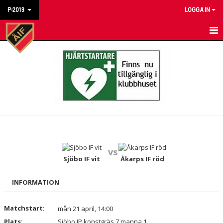
P-2013
LOGGA IN
HEM
NYHETER
KALENDER
MATCHER
TRUPPEN
vs
BILDGALLERI
Sjöbo IF vit
Åkarps IF röd
DOKUMENT
INFORMATION
KONTAKT
Matchstart:
mån 21 april, 14:00
Plats:
Sjöbo IP konstgräs 7 manna 1