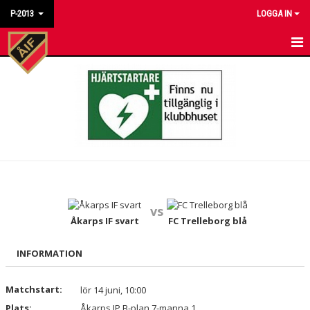
P-2013
LOGGA IN
HEM
NYHETER
KALENDER
MATCHER
TRUPPEN
vs
BILDGALLERI
Åkarps IF svart
FC Trelleborg blå
DOKUMENT
INFORMATION
KONTAKT
Matchstart:
lör 14 juni, 10:00
Plats:
Åkarps IP B-plan 7-manna 1