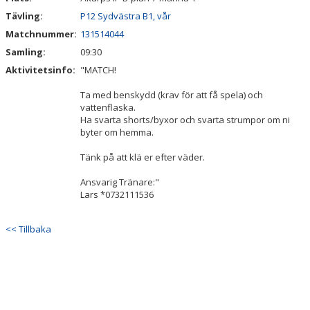
Tävling:
P12 Sydvästra B1, vår
Matchnummer:
131514044
Samling:
09:30
Aktivitetsinfo:
"MATCH!
Ta med benskydd (krav för att få spela) och
vattenflaska.
Ha svarta shorts/byxor och svarta strumpor om ni
byter om hemma.
Tänk på att klä er efter väder.
Ansvarig Tränare:"
Lars *0732111536
<< Tillbaka