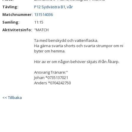
Tävling:
P12 Sydvästra B1, vår
Matchnummer:
131514036
Samling:
11:15
Aktivitetsinfo:
"MATCH
Ta med benskydd och vattenflaska.
Ha gärna svarta shorts och svarta strumpor om ni
byter om hemma.
Hör av er om någon behöver skjuts ifrån Åkarp.
Ansvarig Tränare:"
Johan *0735137021
Anders *0704242750
<< Tillbaka