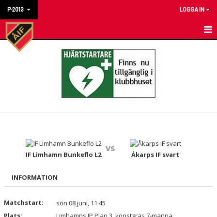
P-2013
LOGGA IN
HEM
NYHETER
KALENDER
MATCHER
TRUPPEN
vs
BILDGALLERI
IF Limhamn Bunkeflo L2
Åkarps IF svart
DOKUMENT
INFORMATION
KONTAKT
Matchstart:
sön 08 juni, 11:45
Plats:
Limhamns IP Plan 3, konstgräs 7-manna