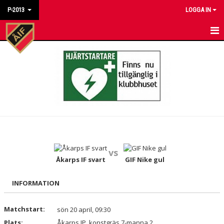
P-2013
LOGGA IN
HEM
NYHETER
KALENDER
MATCHER
TRUPPEN
vs
BILDGALLERI
Åkarps IF svart
GIF Nike gul
DOKUMENT
INFORMATION
KONTAKT
Matchstart:
sön 20 april, 09:30
Plats:
Åkarps IP, konstgräs 7-manna 2