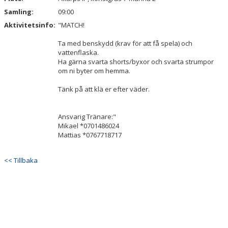
Samling:
09:00
Aktivitetsinfo:
"MATCH!
Ta med benskydd (krav för att få spela) och
vattenflaska.
Ha gärna svarta shorts/byxor och svarta strumpor
om ni byter om hemma.
Tänk på att klä er efter väder.
Ansvarig Tränare:"
Mikael *0701486024
Mattias *0767718717
<< Tillbaka