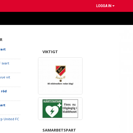
LOGGA IN
R
vart
VIKTIGT
 svart
vue vit
 röd
vart
orp United FC
SAMARBETSPART