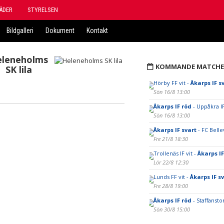
ÄDER
STYRELSEN
Bildgalleri
Dokument
Kontakt
eleneholms
KOMMANDE MATCHE
SK lila
Hörby FF vit -
Åkarps IF s
Sön 16/8 13:00
Åkarps IF röd
- Uppåkra IF
Sön 16/8 13:00
Åkarps IF svart
- FC Belle
Fre 21/8 18:30
Trollenäs IF vit -
Åkarps IF
Lör 22/8 12:30
Lunds FF vit -
Åkarps IF s
Fre 28/8 19:00
Åkarps IF röd
- Staffanst
Sön 30/8 15:00