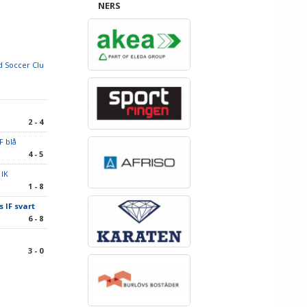
NERS
 Soccer Clu
2 - 4
F blå
4 - 5
 IK
1 - 8
 IF svart
6 - 8
3 - 0