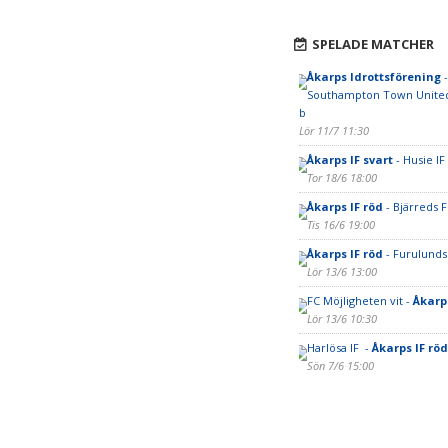
SPELADE MATCHER
Åkarps Idrottsförening
-
Southampton Town United
b
Lör 11/7 11:30
Åkarps IF svart
- Husie IF
Tor 18/6 18:00
Åkarps IF röd
- Bjärreds F
Tis 16/6 19:00
Åkarps IF röd
- Furulunds
Lör 13/6 13:00
FC Möjligheten vit -
Åkarps
Lör 13/6 10:30
Harlösa IF -
Åkarps IF röd
Sön 7/6 15:00