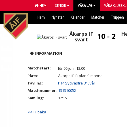
HEM
SENIOR
VÅRA LAG
VÅRA KLUBBKL
Hem
Nyheter
Kalender
Matcher
Truppen
Åkarps IF
H
10 - 2
svart
INFORMATION
Matchstart:
lör 06 juni, 13:00
Plats:
Åkarps IP B-plan 9-manna
Tävling:
P14 Sydvästra B1, vår
Matchnummer:
131310052
Samling:
12:15
<< Tillbaka