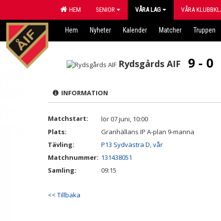
HEM
SENIOR
VÅRA LAG
VÅRA KLUBBKL
Hem
Nyheter
Kalender
Matcher
Truppen
9 - 0
Rydsgårds AIF
INFORMATION
Matchstart:
lör 07 juni, 10:00
Plats:
Granhällans IP A-plan 9-manna
Tävling:
P13 Sydvästra D, vår
Matchnummer:
131438051
Samling:
09:15
<< Tillbaka