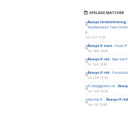
SPELADE MATCHER
Åkarps Idrottsförening
-
Southampton Town United
b
Lör 11/7 11:30
Åkarps IF svart
- Husie IF
Tor 18/6 18:00
Åkarps IF röd
- Bjärreds F
Tis 16/6 19:00
Åkarps IF röd
- Furulunds
Lör 13/6 13:00
FC Möjligheten vit -
Åkarps
Lör 13/6 10:30
Harlösa IF -
Åkarps IF röd
Sön 7/6 15:00