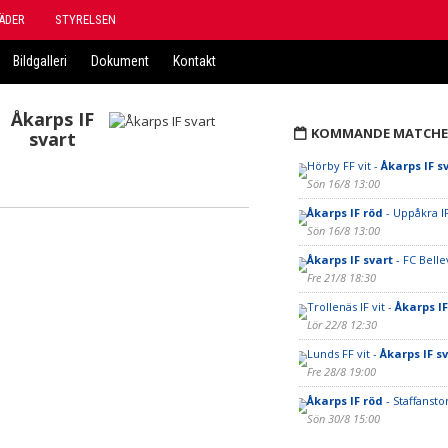
ÄDER
STYRELSEN
Bildgalleri
Dokument
Kontakt
Åkarps IF
KOMMANDE MATCHE
svart
Hörby FF vit -
Åkarps IF s
Sön 16/8 13:00
Åkarps IF röd
- Uppåkra IF
Sön 16/8 13:00
Åkarps IF svart
- FC Belle
Fre 21/8 18:30
Trollenäs IF vit -
Åkarps IF
Lör 22/8 12:30
Lunds FF vit -
Åkarps IF s
Fre 28/8 19:00
Åkarps IF röd
- Staffanst
Sön 30/8 15:00