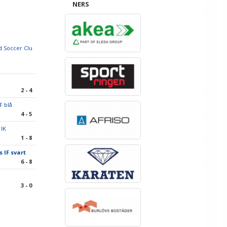
NERS
 Soccer Clu
2 - 4
F blå
4 - 5
 IK
1 - 8
 IF svart
6 - 8
3 - 0