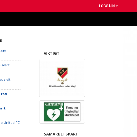
LOGGA IN
R
vart
VIKTIGT
 svart
vue vit
 röd
vart
orp United FC
SAMARBETSPART